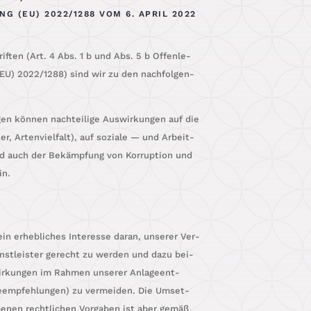
(EU) 2022/1288 VOM 6. APRIL 2022
rif­ten (Art. 4 Abs. 1 b und Abs. 5 b Offen­le­
(EU) 2022/1288) sind wir zu den nach­fol­gen­
n­gen kön­nen nach­tei­li­ge Aus­wir­kun­gen auf die
r, Arten­viel­falt), auf sozia­le — und Arbeit­
d auch der Bekämp­fung von Kor­rup­ti­on und
in.
in erheb­li­ches Inter­es­se dar­an, unse­rer Ver­
enst­leis­ter gerecht zu wer­den und dazu bei­
­wir­kun­gen im Rah­men unse­rer Anla­ge­ent­
e­emp­feh­lun­gen) zu ver­mei­den. Die Umset­
­be­nen recht­li­chen Vor­ga­ben ist aber gemäß