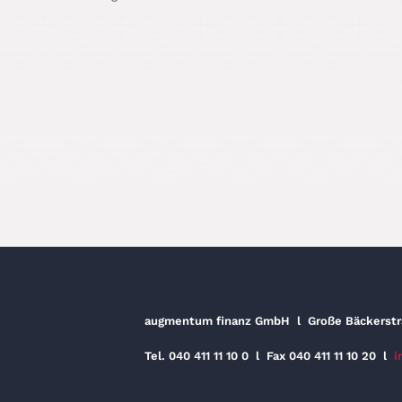
augmentum finanz GmbH
l
Große Bäckerst
Tel. 040 411 11 10 0
l
Fax 040 411 11 10 20
l
i