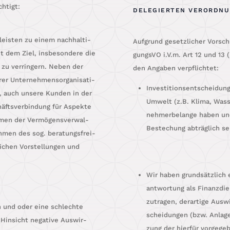
chtigt:
ELEGIERTEN VERORDNUNG 
eis­ten zu einem nach­hal­ti­
Auf­grund gesetz­li­cher Vor­sch
mit dem Ziel, ins­be­son­de­re die
gungs­VO i.V.m. Art 12 und 13 
 zu ver­rin­gern. Neben der
den Anga­ben verpflichtet:
er Unter­neh­mens­or­ga­ni­sa­ti­
Inves­ti­ti­ons­ent­schei­du
, auch unse­re Kun­den in der
Umwelt (z.B. Kli­ma, Was­se
fts­ver­bin­dung für Aspek­te
neh­mer­belan­ge haben un
ah­men der Ver­mö­gens­ver­wal­
Bestechung abträg­lich se
h­men des sog. bera­tungs­frei­
i­chen Vor­stel­lun­gen und
Wir haben grund­sätz­lich e
ant­wor­tung als Finanz­di
zu­tra­gen, der­ar­ti­ge Aus
en und oder eine schlech­te
schei­dun­gen (bzw. Anla­g
Hin­sicht nega­ti­ve Aus­wir­
zung der hier­für vor­ge­ge