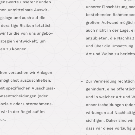
ens­wer­te unse­rer Kun­den
unse­rer Ein­schät­zung nac
­nen unmit­tel­ba­re Aus­wir­
bestehen­den Rah­men­be­
s­la­ge und auch auf die
gro­ßem Auf­wand mög­lich.
er­ar­ti­ge Risi­ken letzt­lich
auch nicht in der Lage, ein
n wir für die von uns ange­bo­
anzu­bie­ten, die Nach­hal­
ra­te­gien ent­wi­ckelt, um
und über die Umset­zung in
n­zen zu können.
Art und Wei­se zu bericht
i­ken ver­su­chen wir Anla­gen
 mög­lichst aus­zu­schlie­ßen,
Zur Ver­mei­dung recht­li­c
 Mit spe­zi­fi­schen Aus­schluss­
gehin­dert, eine öffent­li­
­ons­ent­schei­dun­gen (oder
und in wel­cher Art und We
 sozia­le oder unter­neh­mens­
ons­ent­schei­dun­gen (oder
en wir in der Regel auf im
wir­kun­gen auf Nach­hal­ti
ück.
sich­ti­gen. Daher sind wir
dass wir die­se vor­läu­fig