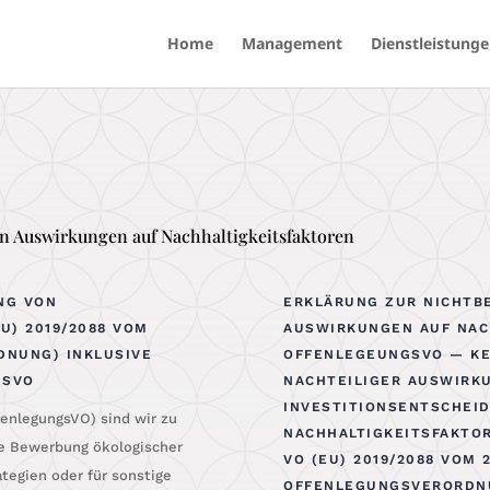
Home
Management
Dienstleistung
en Auswirkungen auf Nachhaltigkeitsfaktoren
NG VON
ERKLÄRUNG ZUR NICHTB
EU) 2019/2088 VOM
AUSWIRKUNGEN AUF NAC
RDNUNG) INKLUSIVE
OFFENLEGEUNGSVO — KE
GSVO
NACHTEILIGER AUSWIRK
INVESTITIONSENTSCHEI
fen­le­gungs­VO) sind wir zu
NACHHALTIGKEITSFAKTOR
ne Bewer­bung öko­lo­gi­scher
O (EU) 2019/2088 VOM 27.
­te­gien oder für sons­ti­ge
FFENLEGUNGSVERORDNUNG)