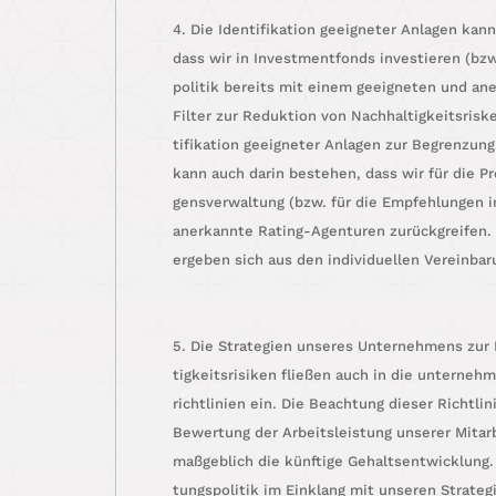
4. Die Iden­ti­fi­ka­ti­on geeig­ne­ter Anla­gen 
dass wir in Invest­ment­fonds inves­tie­ren (bz
po­li­tik bereits mit einem geeig­ne­ten und aner
Fil­ter zur Reduk­ti­on von Nach­hal­tig­keits­ris­
ti­fi­ka­ti­on geeig­ne­ter Anla­gen zur Begren­zung
kann auch dar­in bestehen, dass wir für die Pr
gens­ver­wal­tung (bzw. für die Emp­feh­lun­gen i
aner­kann­te Rating-Agen­tu­ren zurück­grei­fen. 
erge­ben sich aus den indi­vi­du­el­len Vereinba
5. Die Stra­te­gien unse­res Unter­neh­mens zur 
tig­keits­ri­si­ken flie­ßen auch in die unter­neh­m
richt­li­ni­en ein. Die Beach­tung die­ser Richt­li­
Bewer­tung der Arbeits­leis­tung unse­rer Mit­ar
maß­geb­lich die künf­ti­ge Gehalts­ent­wick­lung
tungs­po­li­tik im Ein­klang mit unse­ren Stra­te­