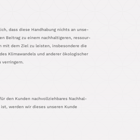
­lich, dass die­se Hand­ha­bung nichts an unse­
en Bei­trag zu einem nach­hal­ti­ge­ren, res­sour­
ten mit dem Ziel zu leis­ten, ins­be­son­de­re die
des Kli­ma­wan­dels und ande­rer öko­lo­gi­scher
u verringern.
 für den Kun­den nach­voll­zieh­ba­res Nach­hal­
 ist, wer­den wir die­ses unse­ren Kun­de