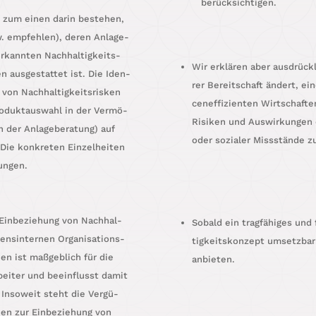
berücksichtigen.
kann zum einen dar­in bestehen,
w. emp­feh­len), deren Anla­ge­
­kann­ten Nach­hal­tig­keits-
Wir erklä­ren aber aus­drück
ken aus­ge­stat­tet ist. Die Iden­
rer Bereit­schaft ändert, ein
 von Nach­hal­tig­keits­ris­ken
cen­ef­fi­zi­en­ten Wirt­schaf­
o­dukt­aus­wahl in der Ver­mö­
Risi­ken und Aus­wir­kun­gen 
n der Anla­ge­be­ra­tung) auf
oder sozia­ler Miss­stän­de z
Die kon­kre­ten Ein­zel­hei­ten
rungen.
Ein­be­zie­hung von Nach­hal­
Sobald ein trag­fä­hi­ges und
ens­in­ter­nen Orga­ni­sa­ti­ons­
tig­keits­kon­zept umsetz­bar
ni­en ist maß­geb­lich für die
anbieten.
­bei­ter und beein­flusst damit
. Inso­weit steht die Ver­gü­
gien zur Ein­be­zie­hung von