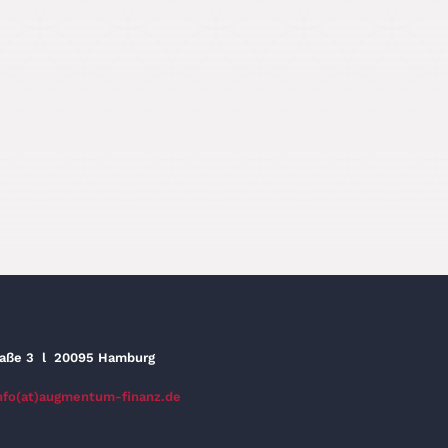
raße 3
l
20095 Hamburg
nfo(at)augmentum-finanz.de