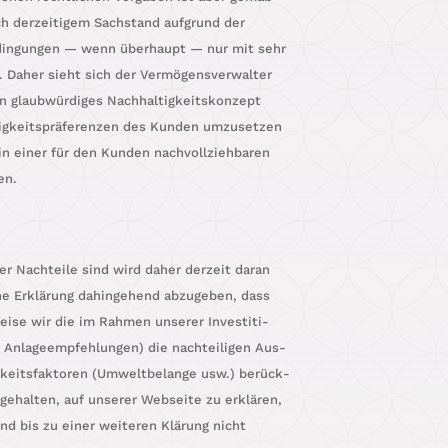
h der­zei­ti­gem Sach­stand auf­grund der
din­gun­gen — wenn über­haupt — nur mit sehr
 Daher sieht sich der Ver­mö­gens­ver­wal­ter
 glaub­wür­di­ges Nach­hal­tig­keits­kon­zept
tig­keits­prä­fe­ren­zen des Kun­den umzu­set­zen
 einer für den Kun­den nach­voll­zieh­ba­ren
en.
her Nach­tei­le sind wird daher der­zeit dar­an
che Erklä­rung dahin­ge­hend abzu­ge­ben, dass
i­se wir die im Rah­men unse­rer Inves­ti­ti­
 Anla­ge­emp­feh­lun­gen) die nach­tei­li­gen Aus­
g­keits­fak­to­ren (Umwelt­be­lan­ge usw.) berück­
 gehal­ten, auf unse­rer Web­sei­te zu erklä­ren,
 und bis zu einer wei­te­ren Klä­rung nicht