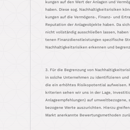
kun­gen auf den Wert der Anla­gen und Ver­mö­g
haben. Die­se sog. Nach­hal­tig­keits­ri­si­ken kön
kun­gen auf die Vermögens‑, Finanz- und Ertrag
Repu­ta­ti­on der Anla­ge­ob­jek­te haben. Da sich d
nicht voll­stän­dig aus­schlie­ßen las­sen, habe
te­nen Finanz­dienst­leis­tun­gen spe­zi­fi­sche St
Nach­hal­tig­keits­ri­si­ken erken­nen und begre
3. Für die Begren­zung von Nach­hal­tig­keits­ri­s
in sol­che Unter­neh­men zu iden­ti­fi­zie­ren und
die ein erhöh­tes Risi­ko­po­ten­ti­al auf­wei­sen.
kri­te­ri­en sehen wir uns in der Lage, Inves­ti­ti
Anla­ge­emp­feh­lun­gen) auf umwelt­be­zo­ge­ne,
be­zo­ge­ne Wer­te aus­zu­rich­ten. Hier­zu grei­f
Markt aner­kann­te Bewer­tungs­me­tho­den zur