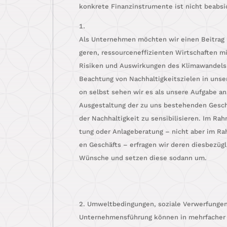
kon­kre­te Finanz­in­stru­men­te ist nicht beabsi
Als Unter­neh­men möch­ten wir einen Bei­trag l
ge­ren, res­sour­cen­ef­fi­zi­en­ten Wirt­schaf­ten 
Risi­ken und Aus­wir­kun­gen des Kli­ma­wan­dels
Beach­tung von Nach­hal­tig­keits­zie­len in unse­r
on selbst sehen wir es als unse­re Auf­ga­be an
Aus­ge­stal­tung der zu uns bestehen­den Geschä
der Nach­hal­tig­keit zu sen­si­bi­li­sie­ren. Im R
tung oder Anla­ge­be­ra­tung – nicht aber im Ra
en Geschäfts – erfra­gen wir deren dies­be­züg­l
Wün­sche und set­zen die­se sodann um.
2. Umwelt­be­din­gun­gen, sozia­le Ver­wer­fun­g
Unter­neh­mens­füh­rung kön­nen in mehr­fa­cher 