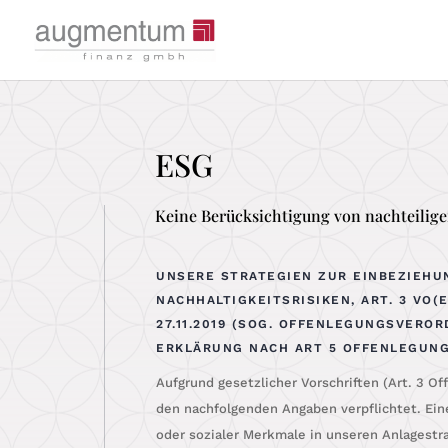
ESG
Keine Berücksichtigung von nachteilig
UNSERE STRATEGIEN ZUR EINBEZIEHU
NACHHALTIGKEITSRISIKEN, ART. 3 VO(
27.11.2019 (SOG. OFFENLEGUNGSVERO
ERKLÄRUNG NACH ART 5 OFFENLEGUN
Auf­grund gesetz­li­cher Vor­schrif­ten (Art. 3 Of
den nach­fol­gen­den Anga­ben ver­pflich­tet. Ei
oder sozia­ler Merk­ma­le in unse­ren Anla­ge­stra