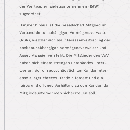
der Wert­pa­pier­han­dels­un­ter­neh­men (
EdW
)
zuge­ord­net.
Dar­über hin­aus ist die Gesell­schaft Mit­glied im
Ver­band der unab­hän­gi­gen Ver­mö­gens­ver­wal­ter
(
VuV
), wel­cher sich als Inter­es­sen­ver­tre­tung der
ban­ken­un­ab­hän­gi­gen Ver­mö­gens­ver­wal­ter und
Asset Mana­ger ver­steht. Die Mit­glie­der des VuV
haben sich einem stren­gen Ehren­ko­dex unter­
wor­fen, der ein aus­schließ­lich am Kun­den­in­ter­
es­se aus­ge­rich­te­tes Han­deln for­dert und ein
fai­res und offe­nes Ver­hält­nis zu den Kun­den der
Mit­glieds­un­ter­neh­men sicher­stel­len soll.