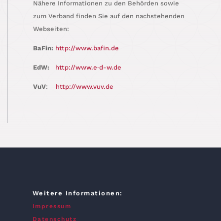
Nähe­re Infor­ma­tio­nen zu den Behör­den sowie
zum Ver­band fin­den Sie auf den nach­ste­hen­den
Webseiten:
BaFin:
http://www.bafin.de
EdW:
http://www.e‑d-w.de
VuV
:
http://www.vuv.de
Weitere Informationen:
Impressum
Datenschutz