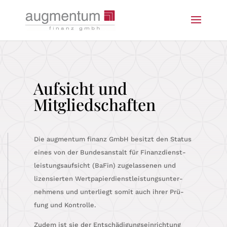
Aufsicht und
Mitgliedschaften
Die aug­mentum finanz GmbH besitzt den Sta­tus
eines von der Bun­des­an­stalt für Finanz­dienst­
leis­tungs­auf­sicht (BaFin) zuge­las­se­nen und
lizen­sier­ten Wert­pa­pier­dienst­leis­tungs­un­ter­
neh­mens und unter­liegt somit auch ihrer Prü­
fung und Kontrolle.
Zudem ist sie der Ent­schä­di­gungs­ein­rich­tung