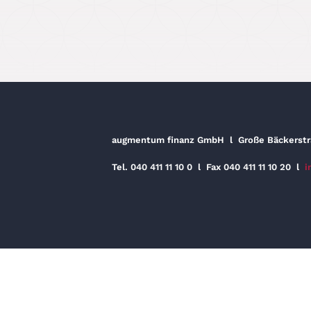
augmentum finanz GmbH
l
Große Bäckerst
Tel. 040 411 11 10 0
l
Fax 040 411 11 10 20
l
i