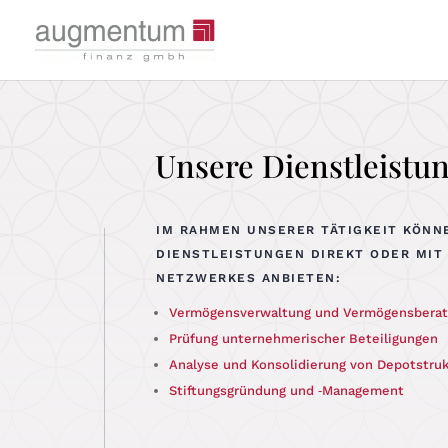
Unsere Dienstleistu
IM RAHMEN UNSERER TÄTIGKEIT KÖNN
DIENSTLEISTUNGEN DIREKT ODER MIT
NETZWERKES ANBIETEN:
Ver­mö­gens­ver­wal­tung und Vermögensbera
Prü­fung unter­neh­me­ri­scher Beteiligungen
Ana­ly­se und Kon­so­li­die­rung von Depotstr
Stif­tungs­grün­dung und ‑Manage­ment