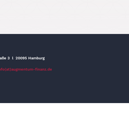
raße 3
l
20095 Hamburg
nfo(at)augmentum-finanz.de