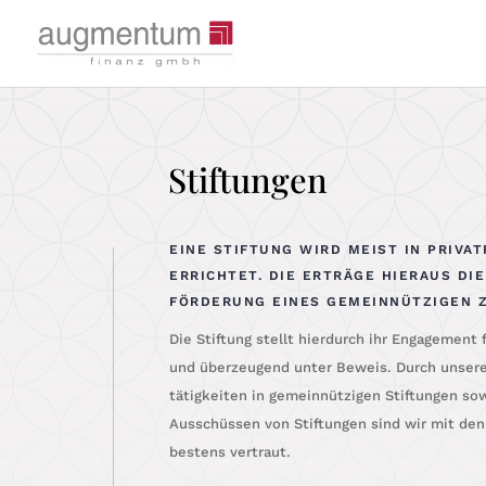
Stiftungen
EINE STIFTUNG WIRD MEIST IN PRIVA
ERRICHTET. DIE ERTRÄGE HIERAUS DI
FÖRDERUNG EINES GEMEINNÜTZIGEN 
Die Stif­tung stellt hier­durch ihr Enga­ge­ment 
und über­zeu­gend unter Beweis. Durch unse­re 
tä­tig­kei­ten in gemein­nüt­zi­gen Stif­tun­gen s
Aus­schüs­sen von Stif­tun­gen sind wir mit den 
bes­tens vertraut.