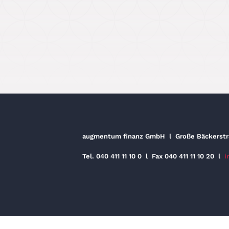
augmentum finanz GmbH
l
Große Bäckerst
Tel. 040 411 11 10 0
l
Fax 040 411 11 10 20
l
i