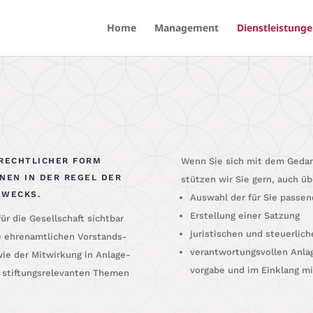
Home
Management
Dienstleistung
TRECHTLICHER FORM
Wenn Sie sich mit dem Gedan­k
ENEN IN DER REGEL DER
stüt­zen wir Sie gern, auch ü
ZWECKS.
Aus­wahl der für Sie pas­sen
Erstel­lung einer Satzung
für die Gesell­schaft sicht­bar
juris­ti­schen und steu­er­li­
ehren­amt­li­chen Vor­stands­
ver­ant­wor­tungs­vol­len Anl
owie der Mit­wir­kung in Anla­ge-
vor­ga­be und im Ein­klang m
stif­tungs­re­le­van­ten The­men