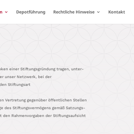
en
Depotführung
Rechtliche Hinweise
Kontakt
en einer Stif­tungs­grün­dung tra­gen, unter­
ber unser Netz­werk, bei der
­den Stiftungsart
chen Ver­tre­tung gegen­über öffent­li­chen Stellen
a­ge des Stif­tungs­ver­mö­gens gemäß Sat­zungs­
it den Rah­men­vor­ga­ben der Stiftungsaufsicht