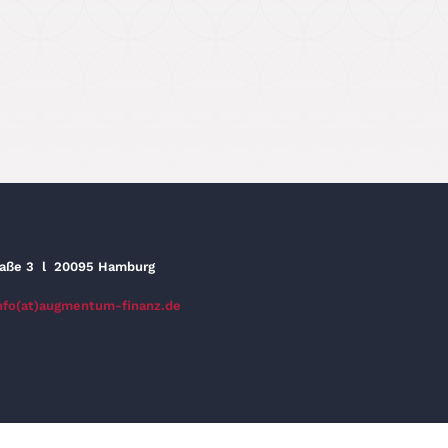
raße 3
l
20095 Hamburg
nfo(at)augmentum-finanz.de